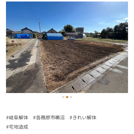
#岐阜解体 #各務原市鵜沼 #きれい解体
#宅地造成