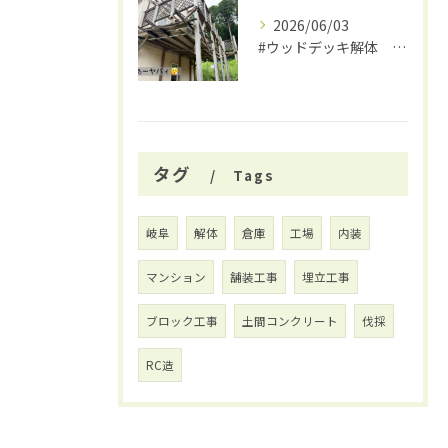
2026/06/03
#ウッドデッキ解体 #関市 #大福
タグ
Tags
岐阜
解体
倉庫
工場
内装
マンション
舗装工事
埋立工事
ブロック工事
土間コンクリート
伐採
RC造