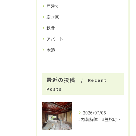
戸建て
空き家
鉄骨
アパート
木造
最近の投稿
Recent
Posts
2026/07/06
#内装解体 #笠松町解体工事 #大福