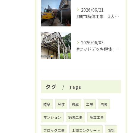
2026/06/21
#関市解体工事 #大福
2026/06/03
#ウッドデッキ解体 #関市 #大福
タグ
Tags
岐阜
解体
倉庫
工場
内装
マンション
舗装工事
埋立工事
ブロック工事
土間コンクリート
伐採