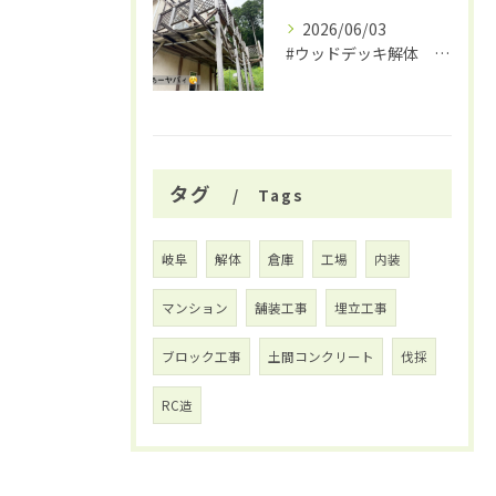
2026/06/03
#ウッドデッキ解体 #関市 #大福
タグ
Tags
岐阜
解体
倉庫
工場
内装
マンション
舗装工事
埋立工事
ブロック工事
土間コンクリート
伐採
RC造