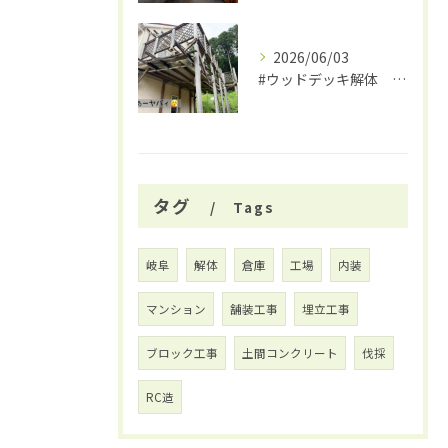
2026/06/03
#ウッドデッキ解体 #関市 #大福
タグ
Tags
岐阜
解体
倉庫
工場
内装
マンション
舗装工事
埋立工事
ブロック工事
土間コンクリート
伐採
RC造