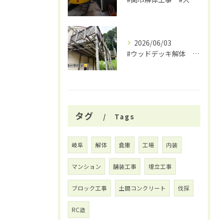
2026/06/03
#ウッドデッキ解体 #関市 #大福
タグ
Tags
岐阜
解体
倉庫
工場
内装
マンション
舗装工事
埋立工事
ブロック工事
土間コンクリート
伐採
RC造