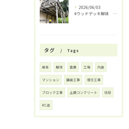
2026/06/03
#ウッドデッキ解体 #関市 #大福
タグ
Tags
岐阜
解体
倉庫
工場
内装
マンション
舗装工事
埋立工事
ブロック工事
土間コンクリート
伐採
RC造