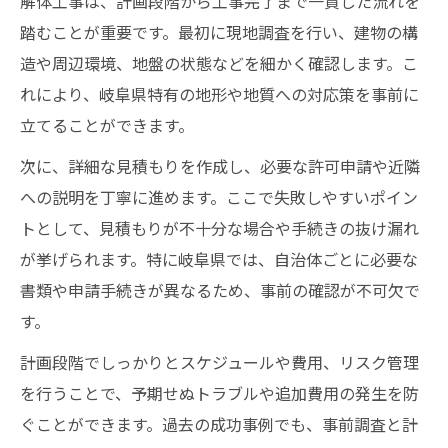
解体工事は、計画段階から工事完了まで一貫した流れを
岐阜県で解体を依頼する際の流れ
踏むことが重要です。最初に現地調査を行い、建物の構
近隣トラブル回避へ解体の新常識
造や周辺環境、地盤の状態などを細かく確認します。こ
解体工事による近隣トラブルの実態
れにより、岐阜県特有の地形や地質への対応策を事前に
解体時の騒音・振動対策のポイント
立てることができます。
近隣住民と良好な関係を築く工夫
次に、詳細な見積もりを作成し、必要な許可申請や近隣
解体で発生しやすいクレームの防止策
への説明を丁寧に進めます。ここで失敗しやすいポイン
トラブルを未然に防ぐ解体の手順
トとして、見積もりが不十分な場合や手続きの抜け漏れ
が挙げられます。特に岐阜県では、自治体ごとに必要な
費用とリスク把握で安心の解体工事
書類や申請手続きが異なるため、事前の確認が不可欠で
解体費用の目安と予算計画の立て方
す。
予想外の追加費用を防ぐチェック項目
計画段階でしっかりとスケジュールや費用、リスク管理
解体工事のリスクと保険の重要性
を行うことで、予期せぬトラブルや追加費用の発生を防
見積もり比較で分かる解体費用の違い
ぐことができます。過去の成功事例でも、事前調査と計
費用内訳を知ることで安心の解体へ