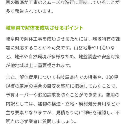
画の徹底が工事のスムーズな進行に直結していることが
解体工事で重要な業者選びの基準とは
多く報告されています。
信頼できる解体業者の見極め方
業者選びで注目したい解体の実績
岐阜県で解体を成功させるポイント
解体業者に依頼前に確認すべき項目
岐阜県で解体工事を成功させるためには、地域特有の課
見積書から読み取る業者の信頼度
題に対応することが不可欠です。山岳地帯や川沿いな
ど、地形や自然環境が多様なため、地盤調査や安全対策
解体工事の事例に学ぶ業者選定のコツ
が他地域以上に重要視されます。
この工事で後悔しないための注意点
解体前後の確認事項でトラブル予防
また、解体費用についても岐阜県内での相場や、100坪
規模の家屋の場合の目安を事前に把握しておくことで、
契約時に注意すべき解体工事の条件
予算オーバーや追加請求を防ぐことができます。費用の
解体後の整地や廃材処理のポイント
内訳としては、建物の構造・立地・廃材処分費用などが
コミュニケーションが解体の満足度を左右
主な要素となりますが、見積もり時に詳細を確認し、不
実際の解体経験から学ぶ注意点まとめ
明点は必ず業者に質問しましょう。