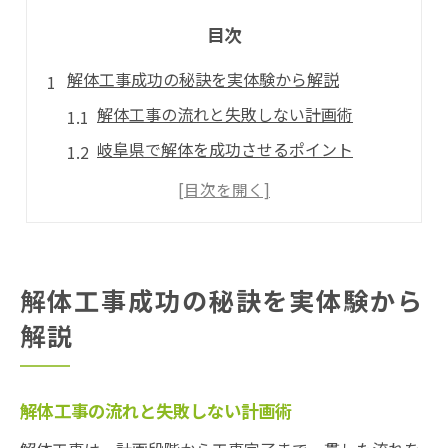
目次
解体工事成功の秘訣を実体験から解説
解体工事の流れと失敗しない計画術
岐阜県で解体を成功させるポイント
実体験から学ぶ解体工事の注意点
解体前に知っておきたい準備と手続き
安全な解体を進めるための事前対策
岐阜県で失敗しない解体ポイント公開
解体工事成功の秘訣を実体験から
岐阜県の解体工事で起こるトラブル例
解説
解体費用の内訳と見積もりのコツ
近隣対策が重要な理由とその方法
解体工事の流れと失敗しない計画術
解体時に知っておくべき法律知識