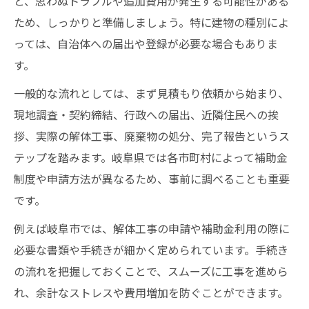
と、思わぬトラブルや追加費用が発生する可能性がある
める方法
ため、しっかりと準備しましょう。特に建物の種別によ
解体工事で重視すべき実績や口コミ評価の
っては、自治体への届出や登録が必要な場合もありま
活用法
す。
岐阜県の許可や登録がある解体業者の特徴
一般的な流れとしては、まず見積もり依頼から始まり、
とは
現地調査・契約締結、行政への届出、近隣住民への挨
安心できる解体業者選びのチェックポイン
拶、実際の解体工事、廃棄物の処分、完了報告というス
ト
テップを踏みます。岐阜県では各市町村によって補助金
補助金や費用相場を岐阜で見極めるコツ
制度や申請方法が異なるため、事前に調べることも重要
岐阜市の解体補助金制度と申請条件のポイ
です。
ント
例えば岐阜市では、解体工事の申請や補助金利用の際に
解体工事の費用相場と追加費用の見極め方
必要な書類や手続きが細かく定められています。手続き
補助金を活用した解体工事の費用節約術
の流れを把握しておくことで、スムーズに工事を進めら
見積もり時に確認したい解体工事の明細項
れ、余計なストレスや費用増加を防ぐことができます。
目