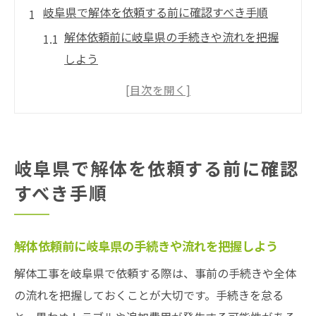
岐阜県で解体を依頼する前に確認すべき手順
解体依頼前に岐阜県の手続きや流れを把握
しよう
失敗しないための解体業者比較ポイントと
は
岐阜県の解体工事に必要な登録や申請の基
礎知識
岐阜県で解体を依頼する前に確認
依頼前に押さえるべき解体の注意事項とは
すべき手順
解体工事を円滑に進める段取りと事前準備
信頼できる解体業者選びの秘訣とは
解体依頼前に岐阜県の手続きや流れを把握しよう
岐阜の解体業者ランキングを活用した選び
方
解体工事を岐阜県で依頼する際は、事前の手続きや全体
の流れを把握しておくことが大切です。手続きを怠る
登録一覧から信頼性の高い解体業者を見極