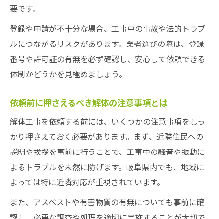
基準
要です。
安心して任せられる解体業者の実績チェッ
登録や申請が不十分な場合、工事中の事故や法的トラブ
ク法
ルにつながるリスクがあります。業者選びの際は、登録
口コミ評価が高い解体業者の共通点を探る
番号や許可証の有無を必ず確認し、安心して依頼できる
体制かどうかを見極めましょう。
依頼前に押さえるべき解体の注意事項とは
解体工事を依頼する前には、いくつかの注意事項をしっ
かり押さえておく必要があります。まず、近隣住民への
説明や挨拶を事前に行うことで、工事中の騒音や振動に
よるトラブルを未然に防げます。岐阜県内でも、地域に
よっては特に近隣対応が重視されています。
また、アスベストや有害物質の有無についても事前に確
認し、必要な調査や処理を適切に実施することが大切で