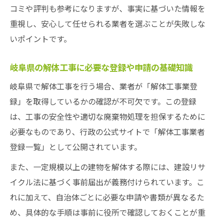
コミや評判も参考になりますが、事実に基づいた情報を
岐阜解体業者の対応や提案力を比較する方
重視し、安心して任せられる業者を選ぶことが失敗しな
法
いポイントです。
納得できる解体依頼のための見積もりポイ
ント
岐阜県の解体工事に必要な登録や申請の基礎知識
複数業者の比較で分かる岐阜県の傾向と特
岐阜県で解体工事を行う場合、業者が「解体工事業登
徴
録」を取得しているかの確認が不可欠です。この登録
失敗しない解体業者選びの比較観点とは
は、工事の安全性や適切な廃棄物処理を担保するために
実績と口コミで分かる解体依頼の安心基準
必要なものであり、行政の公式サイトで「解体工事業者
実績豊富な岐阜解体業者の見分け方とポイ
登録一覧」として公開されています。
ント
また、一定規模以上の建物を解体する際には、建設リサ
口コミから読み解く信頼できる解体工事業
イクル法に基づく事前届出が義務付けられています。こ
者
れに加えて、自治体ごとに必要な申請や書類が異なるた
依頼前に確認したい岐阜県解体業者の評価
め、具体的な手順は事前に役所で確認しておくことが重