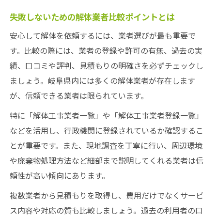
岐阜県の解体工事で使える補助金や助成情
失敗しないための解体業者比較ポイントとは
報
安心して解体を依頼するには、業者選びが最も重要で
登録業者一覧を活用した安全な解体依頼法
す。比較の際には、業者の登録や許可の有無、過去の実
解体業者登録一覧を活用した信頼性の見極
績、口コミや評判、見積もりの明確さを必ずチェックし
め方
ましょう。岐阜県内には多くの解体業者が存在します
岐阜県の解体工事業登録の確認ポイント
が、信頼できる業者は限られています。
登録業者を選ぶことで得られる安心感の理
特に「解体工事業者一覧」や「解体工事業者登録一覧」
由
などを活用し、行政機関に登録されているか確認するこ
安全な解体工事を依頼するための業者選定
とが重要です。また、現地調査を丁寧に行い、周辺環境
法
や廃棄物処理方法など細部まで説明してくれる業者は信
登録一覧をもとにした解体依頼の進め方
頼性が高い傾向にあります。
納得できる岐阜解体の進め方と比較ポイント
複数業者から見積もりを取得し、費用だけでなくサービ
解体工事の比較で重視すべきサービス内容
ス内容や対応の質も比較しましょう。過去の利用者の口