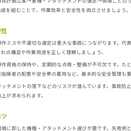
解体計画立案→重機・アタッチメントの選定→現場ごとの
見積時に役立つ解体機械の名称知識を整理
構成を組むことで、作業効率と安全性を両立させましょう
重機レンタル料金から考える最適解体
解体重機レンタル料金を踏まえた選定ポイント
要性
コスト最適化に繋がる重機レンタルの活用法
操作ミスや不適切な選定は重大な事故につながります。代
レンタル料金と解体効率のバランスを考える
ぞれの構造や作業用途を正しく理解しましょう。
解体現場で重機レンタルを活かす実践的手法
操作資格の保持や、定期的な点検・整備が不可欠です。た
レンタル重機選定で収益性を高める工夫とは
業指揮者の配置や安全帯の着用など、基本的な安全管理も
見積ミスを防ぐ解体設備選定の実践術
タッチメントの落下などのリスクが潜んでいます。事故防
解体設備選定で見積ミスを防ぐチェックポイント
向上が求められます。
解体工事の正確な見積りに必要な知識とは
設備選定時の情報整理で認識ズレを防止
コツ
現場条件別に押さえる解体設備の選び方
環境に即した機種・アタッチメント選びが要です。失敗例