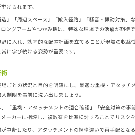
重機・アタッチメントの適合確認と実践方法
が挙げられます。
構造」「周辺スペース」「搬入経路」「騒音・振動対策」
にロングアームやつかみ機は、特殊な現場での活躍が期待で
視野に入れ、効率的な配置計画を立てることが現場の収益
を常に学び続ける姿勢が重要です。
断術
現場ごとの状況と目的を明確にし、最適な重機・アタッチ
搬入制限を事前に洗い出しましょう。
し」「重機・アタッチメントの適合確認」「安全対策の事
やメーカーに相談し、複数案を比較検討することでリスク
業が中断したり、アタッチメントの規格違いで再手配とな