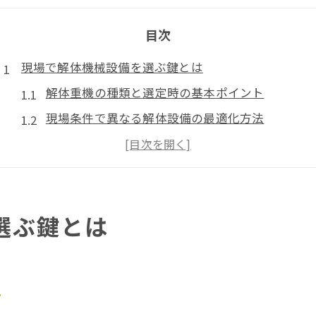
目次
現場で解体機械設備を選ぶ鍵とは
解体重機の種類と選定時の基本ポイント
現場条件で異なる解体設備の最適化方法
解体用機械の基礎知識と安全確保の重要性
解体工事に求められる重機の選び方のコツ
解体機械設備選定で失敗しない現場判断術
選ぶ鍵とは
効率重視の解体に適した重機の種類
効率的な解体作業を支える重機の種類解説
解体現場別に選ぶ重機のタイプと用途例
ト
ロングアームなど特殊重機の活用と選び方