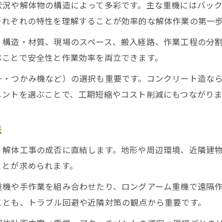
狭小地対応型解体重機で現場効率を最大化
状況や解体物の構造によって多彩です。主な重機にはバッ
それぞれの特性を理解することが効率的な解体作業の第一
解体重機の選定が現場効率に与える影響とは
重機アタッチメントの活用で差がつく理由
・構造・材質、現場のスペース、搬入経路、作業工程の分
解体アタッチメントの種類と選定の決め手
ぶことで安全性と作業効率を両立できます。
ハサミ・つかみ機など用途別アタッチメント活用
ー・つかみ機など）の選択も重要です。コンクリート造な
解体重機アタッチメントの選択基準と注意点
メントを選ぶことで、工期短縮やコスト削減にもつながりま
アタッチメント変更で広がる解体作業の幅
法
効率化に直結する解体用アタッチメントの特徴
解体現場での正式名称と通称の解説
、解体工事の成否に直結します。地形や周辺環境、近隣建
解体重機の正式名称と現場通称の正しい理解
ことが求められます。
ハサミ・パクラーなど解体機器の名称整理法
重機や手作業を組み合わせたり、ロングアーム重機で遠隔
現場で混同しやすい解体用語の意味と違い
ことも、トラブル回避や近隣対策の観点から重要です。
解体重機アタッチメントの呼び名と用途解説