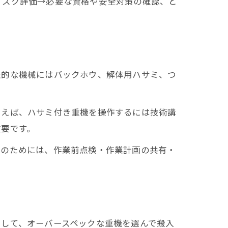
リスク評価→必要な資格や安全対策の確認、と
。
表的な機械にはバックホウ、解体用ハサミ、つ
とえば、ハサミ付き重機を操作するには技術講
重要です。
止のためには、作業前点検・作業計画の共有・
として、オーバースペックな重機を選んで搬入