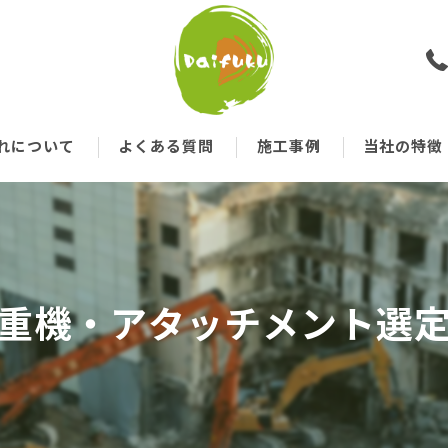
れについて
よくある質問
施工事例
当社の特徴
戸建て
空き家
重機・アタッチメント選
鉄骨
アパート
木造