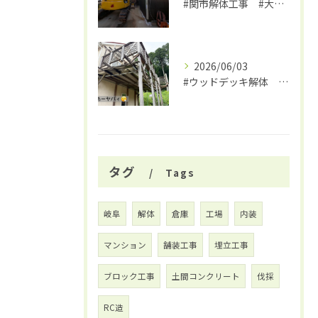
#関市解体工事 #大福
2026/06/03
#ウッドデッキ解体 #関市 #大福
タグ
Tags
岐阜
解体
倉庫
工場
内装
マンション
舗装工事
埋立工事
ブロック工事
土間コンクリート
伐採
RC造