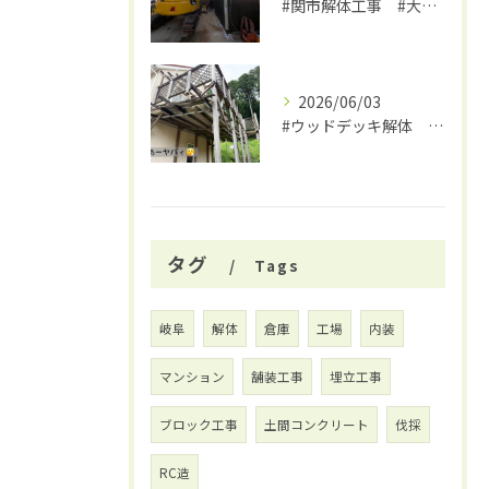
#関市解体工事 #大福
2026/06/03
#ウッドデッキ解体 #関市 #大福
タグ
Tags
岐阜
解体
倉庫
工場
内装
マンション
舗装工事
埋立工事
ブロック工事
土間コンクリート
伐採
RC造