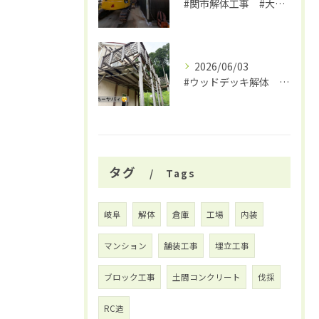
#関市解体工事 #大福
2026/06/03
#ウッドデッキ解体 #関市 #大福
タグ
Tags
岐阜
解体
倉庫
工場
内装
マンション
舗装工事
埋立工事
ブロック工事
土間コンクリート
伐採
RC造