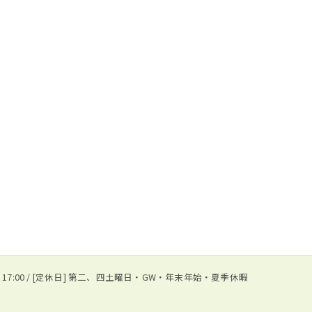
0 〜 17:00 / [定休日] 第二、四土曜日・GW・年末年始・夏季休暇