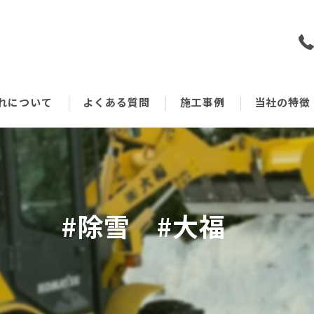
れについて
よくある質問
施工事例
当社の特徴
戸建て
空き家
#除雪 #大福
鉄骨
アパート
木造