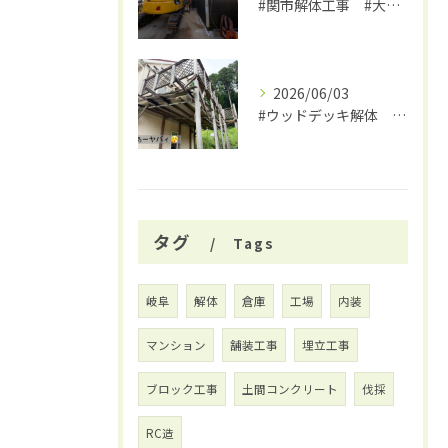
#関市解体工事 #大福
2026/06/03
#ウッドデッキ解体 #関市 #大福
タグ
Tags
岐阜
解体
倉庫
工場
内装
マンション
舗装工事
埋立工事
ブロック工事
土間コンクリート
伐採
RC造