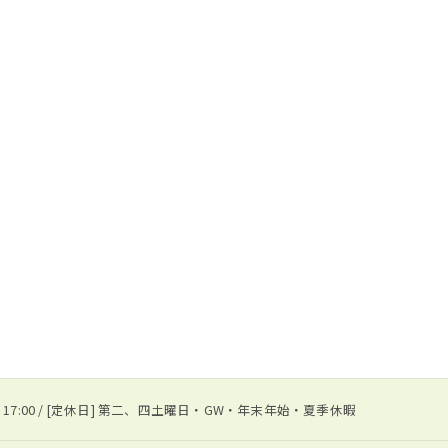
0 〜 17:00 / [定休日] 第二、四土曜日・GW・年末年始・夏季休暇