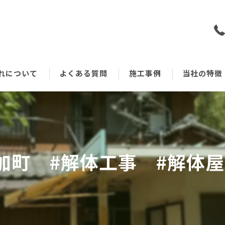
れについて
よくある質問
施工事例
当社の特徴
戸建て
空き家
加町 #解体工事 #解体
鉄骨
アパート
木造