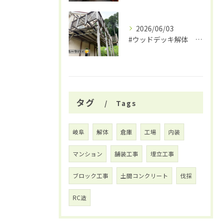
2026/06/03
#ウッドデッキ解体 #関市 #大福
タグ
Tags
岐阜
解体
倉庫
工場
内装
マンション
舗装工事
埋立工事
ブロック工事
土間コンクリート
伐採
RC造