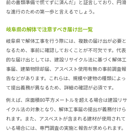
前の書類準備で慌てずに済んだ」と証言しており、円滑
安心して進める解体の事前準備ガイド
な進行のための第一歩と言えるでしょう。
解体工事を安心して進めるための準備一覧
岐阜県の解体で欠かせない事前手続きとは
岐阜県の解体で注意すべき届け出一覧
トラブル防止のための解体準備ポイント
岐阜県で解体工事を行う際には、複数の届け出が必要と
解体前のライフライン停止と確認事項整理
なるため、事前に確認しておくことが不可欠です。代表
的な届け出としては、建設リサイクル法に基づく解体工
家財整理から書類準備までの解体工事対策
事届、建築物除却届、アスベスト使用有無の事前調査報
岐阜県で解体工事を成功に導く実践知識
告などがあります。これらは、規模や建物の種類によっ
岐阜県で解体工事を成功させる実践的対策
て提出義務が異なるため、詳細の確認が必須です。
解体工事の流れを理解した失敗しない進め
例えば、床面積80平方メートルを超える場合は建設リサ
方
イクル法の対象となり、解体工事届の提出が義務付けら
業者選定と法令順守で安心の解体工事実現
れます。また、アスベストが含まれる建材が使用されて
近隣挨拶や調査で解体工事を円滑に進める
いる場合には、専門調査の実施と報告が求められます。
方法