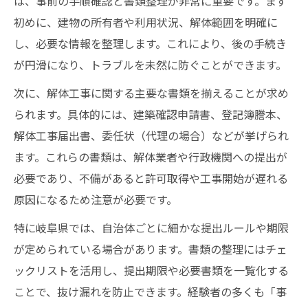
は、事前の手順確認と書類整理が非常に重要です。まず
近隣挨拶は解体前にどの範囲が最適か
初めに、建物の所有者や利用状況、解体範囲を明確に
解体工事前の近隣挨拶はどこまで必要か
し、必要な情報を整理します。これにより、後の手続き
挨拶の範囲と解体による影響の伝え方
が円滑になり、トラブルを未然に防ぐことができます。
解体工事でトラブル回避する挨拶のポイン
次に、解体工事に関する主要な書類を揃えることが求め
ト
られます。具体的には、建築確認申請書、登記簿謄本、
挨拶の適切なタイミングと伝える内容整理
解体工事届出書、委任状（代理の場合）などが挙げられ
義務化される場合の解体前挨拶の注意点
ます。これらの書類は、解体業者や行政機関への提出が
必要であり、不備があると許可取得や工事開始が遅れる
アスベスト調査と家屋調査の要点整理
原因になるため注意が必要です。
解体前に必要なアスベスト調査の基礎知識
特に岐阜県では、自治体ごとに細かな提出ルールや期限
家屋調査が解体工事前に求められる理由
が定められている場合があります。書類の整理にはチェ
解体工事とアスベスト対応のポイント解説
ックリストを活用し、提出期限や必要書類を一覧化する
調査義務と岐阜県の解体での必須手順
ことで、抜け漏れを防止できます。経験者の多くも「事
アスベスト・家屋調査の進め方と注意点