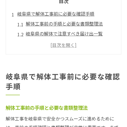
目次
岐阜県で解体工事前に必要な確認手順
解体工事前の手順と必要な書類整理法
岐阜県の解体で注意すべき届け出一覧
解体工事の流れと事前説明の重要性
法令順守で進める解体工事の確認事項
トラブル防止のための解体事前チェック
業者選びや解体登録番号の見極め方
岐阜県で解体工事前に必要な確認
解体業者を選ぶ際の登録番号の確認法
手順
信頼できる解体工事業者の見極めポイント
解体許可番号と登録制度の正しい調べ方
解体工事前の手順と必要な書類整理法
違法業者を避けるための登録一覧確認術
解体工事を岐阜県で安全かつスムーズに進めるために
岐阜県の解体で失敗しない業者選びガイド