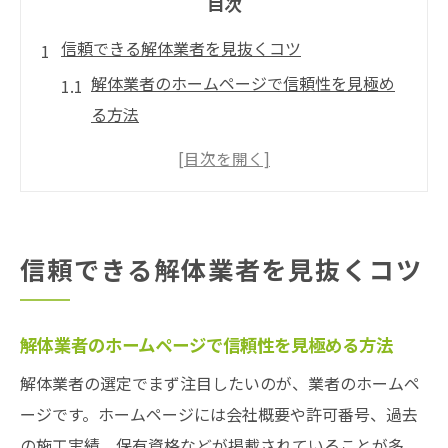
目次
信頼できる解体業者を見抜くコツ
解体業者のホームページで信頼性を見極め
る方法
解体業者一覧や口コミから安心感をチェッ
ク
解体工事は許可や実績の確認が最優先
解体業者検索時の注意点と見分け方のコツ
信頼できる解体業者を見抜くコツ
反社チェックと会社実態の解体業者確認法
悪徳解体業者を避けるための重要視点
解体業者のホームページで信頼性を見極める方法
解体工事で注意すべき悪徳解体業者の特徴
解体業者の選定でまず注目したいのが、業者のホームペ
解体業者トラブル事例から学ぶ回避ポイン
ージです。ホームページには会社概要や許可番号、過去
ト
の施工実績、保有資格などが掲載されていることが多