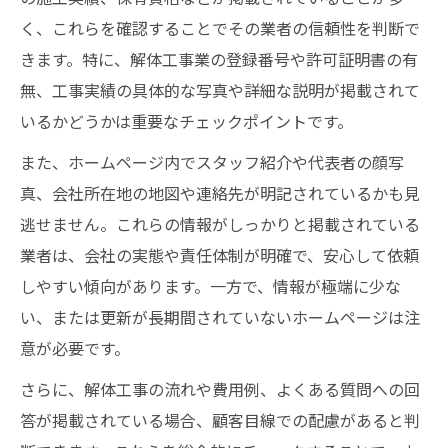
解体業者選びでありがちな失敗の回避策
く、これらを確認することでその業者の信頼性を判断で
反社や行政処分歴のある解体業者の見抜き
きます。特に、解体工事業の登録番号や許可証明書の有
方
無、工事実績の具体的な写真や詳細な説明が掲載されて
解体業者の契約内容と追加費用に注意しよ
いるかどうかは重要なチェックポイントです。
う
また、ホームページ内でスタッフ紹介や代表者の顔写
解体業者選びで後悔しないための手順
真、会社所在地の地図や連絡先が明記されているかも見
複数解体業者の見積もり比較が失敗を防ぐ
逃せません。これらの情報がしっかりと掲載されている
実績重視で解体業者を慎重に選ぶ流れ
業者は、会社の実態や責任体制が明確で、安心して依頼
解体工事の担当者対応で安心度を判断する
しやすい傾向があります。一方で、情報が極端に少な
許可や保険の有無を確実に確認する方法
い、または更新が長期間されていないホームページは注
意が必要です。
解体業者検索時の情報収集ポイントと注意
点
さらに、解体工事の流れや費用例、よくある質問への回
業者比較なら見積もりや実績に注目を
答が掲載されている場合、顧客目線での配慮があると判