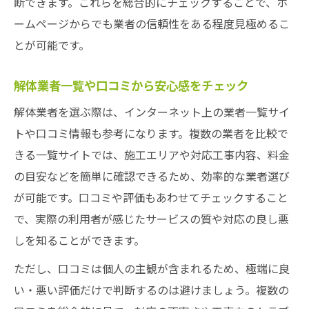
断できます。これらを総合的にチェックすることで、ホ
解体業者の見積内容で追加費用リスクを抑
ームページからでも業者の信頼性をある程度見極めるこ
える
とが可能です。
解体業者ランキングや実績を比較するコツ
見積もりの内訳が明確な解体業者を選ぶ理
解体業者一覧や口コミから安心感をチェック
由
解体業者を選ぶ際は、インターネット上の業者一覧サイ
現地調査の丁寧さが信頼できる解体業者の
トや口コミ情報も参考になります。複数の業者を比較で
証
きる一覧サイトでは、施工エリアや対応工事内容、料金
過去の解体工事実績から業者選びを最適化
の目安などを簡単に確認できるため、効率的な業者選び
トラブルなく進める解体工事の心得
が可能です。口コミや評価もあわせてチェックすること
解体工事前の近隣挨拶がトラブル防止に有
で、実際の利用者が感じたサービスの質や対応の良し悪
効
しを知ることができます。
解体工事中の説明責任と業者選びの関係性
ただし、口コミは個人の主観が含まれるため、極端に良
解体業者との契約時に確認すべきポイント
い・悪い評価だけで判断するのは避けましょう。複数の
作業中の騒音や粉じん対策と業者の配慮