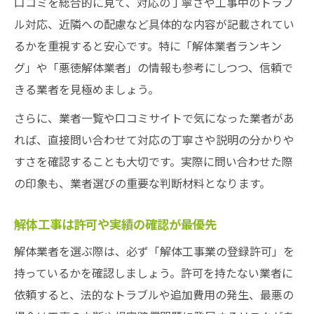
口コミを総合的に見て、対応の丁寧さや工事中のトラブ
解体工事後の引き渡し条件を明確にする重
ル対応、近隣への配慮など具体的な内容が記載されてい
要性
るかを重視すると安心です。特に「解体業者ランキン
安心のために押さえたい解体業者の条件
グ」や「悪徳解体業者」の情報も参考にしつつ、信頼で
きる業者を見極めましょう。
解体業者に必要な許可証や保険のチェック
法
さらに、業者一覧や口コミサイトで気になった業者があ
担当者の対応力が解体工事の安心度を左右
れば、直接問い合わせて対応の丁寧さや説明の分かりや
する
すさを確認することも大切です。実際に問い合わせた際
の印象も、業者選びの重要な判断材料となります。
解体業者の信頼性を評価する具体的な基準
工事後も安心できる解体業者の選び方
解体工事は許可や実績の確認が最優先
解体業者一覧や口コミ活用による比較方法
解体業者を選ぶ際は、必ず「解体工事業の登録許可」を
持っているかを確認しましょう。許可を持たない業者に
依頼すると、法的なトラブルや追加費用の発生、最悪の